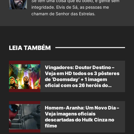
Se tem uma coisa que eu odeio, é gente sem
integridade. Elvis de Sá, as pessoas me
chamam de Senhor das Estrelas.
LEIA TAMBÉM
Vingadores: Doutor Destino –
Veja em HD todos os 3 pôsteres
de ‘Doomsday’ + 1 imagem
oficial com os 26 heróis do
filme
Homem-Aranha: Um Novo Dia –
Veja imagens oficiais
descartadas do Hulk Cinza no
filme