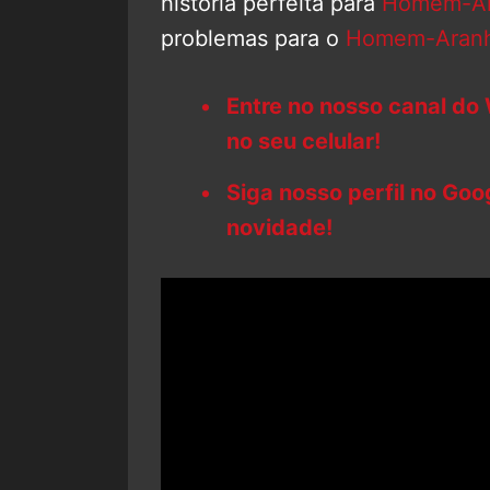
história perfeita para
Homem-Ar
problemas para o
Homem-Aran
Entre no nosso canal do
no seu celular!
Siga nosso perfil no Go
novidade!