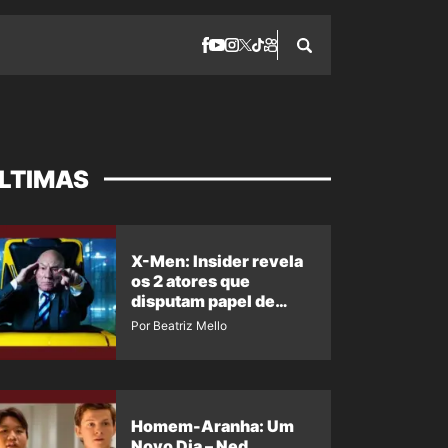
LTIMAS
X-Men: Insider revela
os 2 atores que
disputam papel de
Professor X
Por Beatriz Mello
Homem-Aranha: Um
Novo Dia – Ned