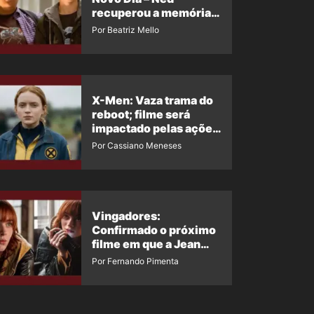
recuperou a memória?
Ator quebra o silêncio
Por Beatriz Mello
X-Men: Vaza trama do
reboot; filme será
impactado pelas ações
de Jean Grey em
Por Cassiano Meneses
Homem-Aranha 4
Vingadores:
Confirmado o próximo
filme em que a Jean
Grey irá aparecer
Por Fernando Pimenta