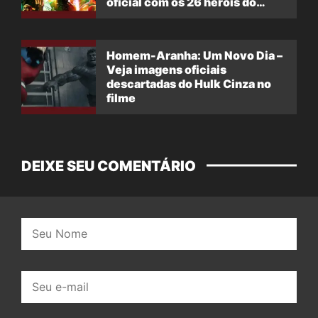
oficial com os 26 heróis do
filme
Homem-Aranha: Um Novo Dia –
Veja imagens oficiais
descartadas do Hulk Cinza no
filme
DEIXE SEU COMENTÁRIO
Nome:
E-
mail: