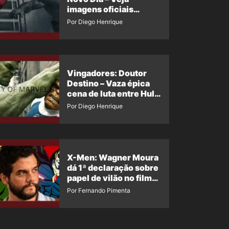
imagens oficiais
descartadas do Hulk
Por Diego Henrique
Cinza no filme
Vingadores: Doutor
Destino – Vaza épica
cena de luta entre Hulk
e o Coisa
Por Diego Henrique
X-Men: Wagner Moura
dá 1ª declaração sobre
papel de vilão no filme
da Marvel
Por Fernando Pimenta