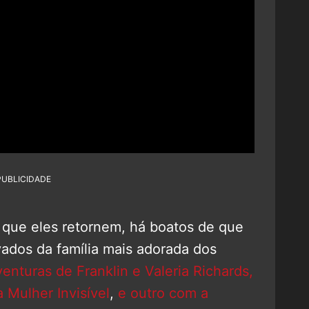
PUBLICIDADE
r que eles retornem, há boatos de que
vados da família mais adorada dos
nturas de Franklin e Valeria Richards,
 Mulher Invisível
,
e outro com a