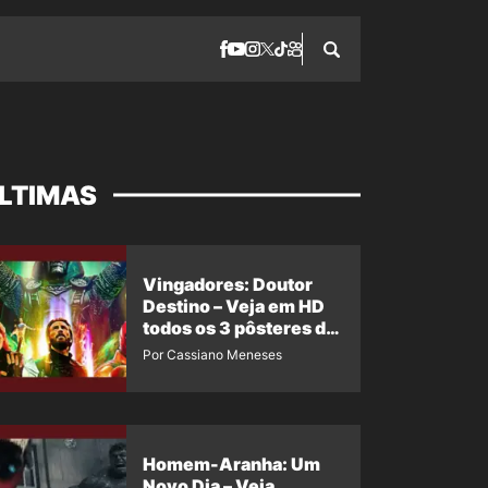
LTIMAS
Vingadores: Doutor
Destino – Veja em HD
todos os 3 pôsteres de
‘Doomsday’ + 1 imagem
Por Cassiano Meneses
oficial com os 26
heróis do filme
Homem-Aranha: Um
Novo Dia – Veja