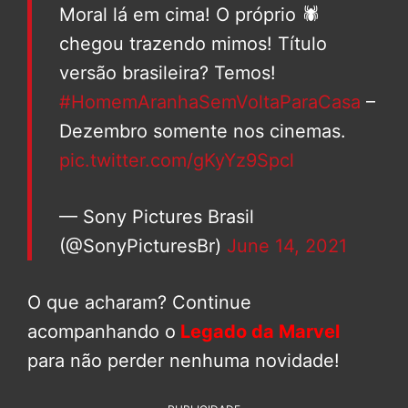
Moral lá em cima! O próprio 🕷️
chegou trazendo mimos! Título
versão brasileira? Temos!
#HomemAranhaSemVoltaParaCasa
–
Dezembro somente nos cinemas.
pic.twitter.com/gKyYz9Spcl
— Sony Pictures Brasil
(@SonyPicturesBr)
June 14, 2021
O que acharam? Continue
acompanhando o
Legado da Marvel
para não perder nenhuma novidade!