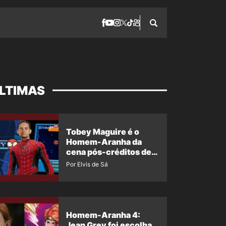
LTIMAS
Tobey Maguire é o
Homem-Aranha da
cena pós-créditos de
Um Novo Dia?
Por Elvis de Sá
Homem-Aranha 4:
Jean Grey foi escolha