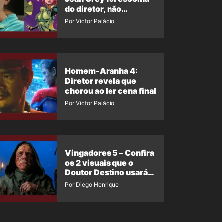
do diretor, não
imposição da Marvel
Por Victor Palácio
Homem-Aranha 4:
Diretor revela que
chorou ao ler cena final
Por Victor Palácio
Vingadores 5 – Confira
os 2 visuais que o
Doutor Destino usará
no filme
Por Diego Henrique