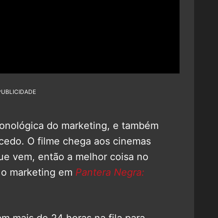
PUBLICIDADE
ronológica do marketing, e também
 cedo. O filme chega aos cinemas
ue vem, então a melhor coisa no
 o marketing em
Pantera Negra:
m mais de 24 horas na fila para