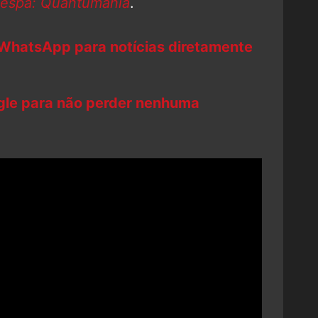
espa: Quantumania
.
 WhatsApp para notícias diretamente
ogle para não perder nenhuma