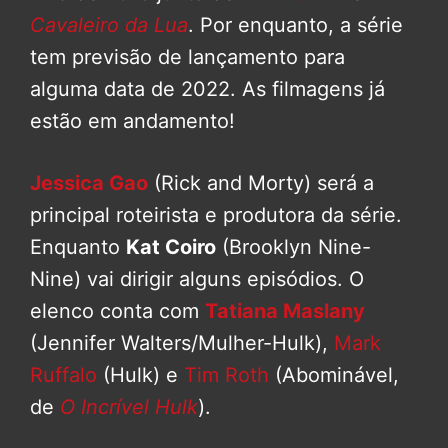
Cavaleiro da Lua
. Por enquanto, a série
tem previsão de lançamento para
alguma data de 2022. As filmagens já
estão em andamento!
Jessica Gao
(Rick and Morty) será a
principal roteirista e produtora da série.
Enquanto
Kat Coiro
(Brooklyn Nine-
Nine) vai dirigir alguns episódios. O
elenco conta com
Tatiana Maslany
(Jennifer Walters/Mulher-Hulk),
Mark
Ruffalo
(Hulk) e
Tim Roth
(Abominável,
de
O Incrível Hulk
).