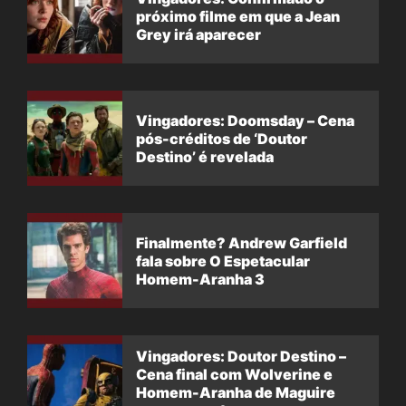
próximo filme em que a Jean
Grey irá aparecer
Vingadores: Doomsday – Cena
pós-créditos de ‘Doutor
Destino’ é revelada
Finalmente? Andrew Garfield
fala sobre O Espetacular
Homem-Aranha 3
Vingadores: Doutor Destino –
Cena final com Wolverine e
Homem-Aranha de Maguire