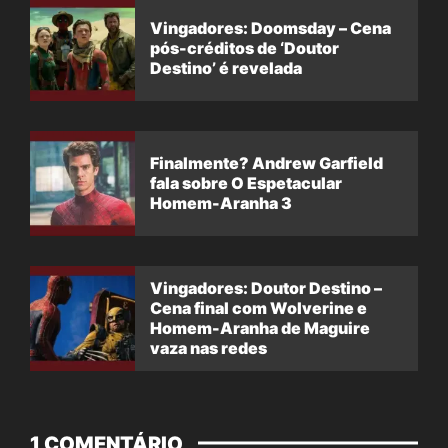
Vingadores: Doomsday – Cena
pós-créditos de ‘Doutor
Destino’ é revelada
Finalmente? Andrew Garfield
fala sobre O Espetacular
Homem-Aranha 3
Vingadores: Doutor Destino –
Cena final com Wolverine e
Homem-Aranha de Maguire
vaza nas redes
1 COMENTÁRIO