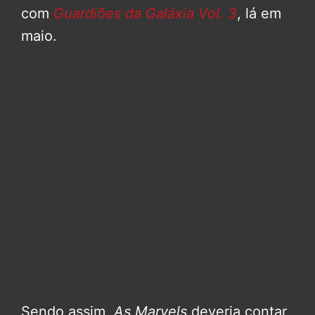
com
Guardiões da Galáxia Vol. 3
, lá em
maio.
Sendo assim,
As Marvels
deveria contar