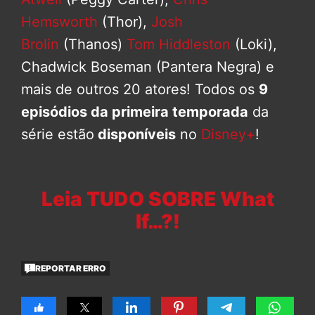
Hemsworth
(Thor),
Josh
Brolin
(Thanos)
Tom Hiddleston
(Loki),
Chadwick Boseman (Pantera Negra) e
mais de outros 20 atores! Todos os
9
episódios da primeira temporada
da
série estão
disponíveis
no
Disney+
!
Leia TUDO SOBRE What
If…?!
REPORTAR ERRO