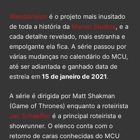
WandaVision
é o projeto mais inusitado
de toda a história da
Marvel Studios
, e a
cada detalhe revelado, mais estranha e
empolgante ela fica. A série passou por
várias mudanças no calendário do MCU,
até ser adiantada e ganhado data de
estreia em
15 de janeiro de 2021
.
A série é dirigida por Matt Shakman
(Game of Thrones) enquanto a roteirista
Jac Schaeffer
é a principal roteirista e
showrunner. O elenco conta com o
retorno de caras conhecidas do MCU