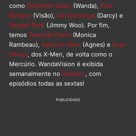
como
Elizabeth Olsen
(Wanda),
Paul
Bettany
(Visão),
Kat Dennings
(Darcy) e
Randall Park
(Jimmy Woo). Por fim,
temos
Teyonah Parris
(Monica
Rambeau),
Kathryn Hahn
(Agnes) e
Evan
Peters
, dos X-Men, de volta como o
Mercúrio. WandaVision é exibida
semanalmente no
Disney+
, com
episódios todas as sextas!
PUBLICIDADE