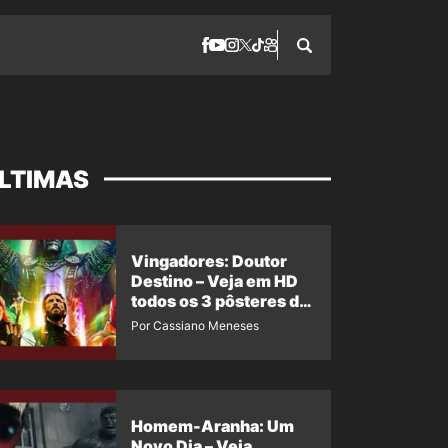
LTIMAS
Vingadores: Doutor
Destino – Veja em HD
todos os 3 pôsteres de
‘Doomsday’ + 1 imagem
Por Cassiano Meneses
oficial com os 26
heróis do filme
Homem-Aranha: Um
Novo Dia – Veja