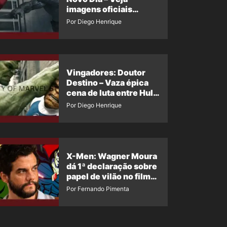
imagens oficiais
descartadas do Hulk
Por Diego Henrique
Cinza no filme
Vingadores: Doutor
Destino – Vaza épica
cena de luta entre Hulk
e o Coisa
Por Diego Henrique
X-Men: Wagner Moura
dá 1ª declaração sobre
papel de vilão no filme
da Marvel
Por Fernando Pimenta