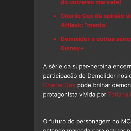
do universo marvete!
Charlie Cox dá opinião s
Affleck: “merda”
Demolidor e outras série
Disney+
A série da super-heroína encer
participação do Demolidor nos d
Charlie Cox
pôde brilhar demon
protagonista vivida por
Tatiana
O futuro do personagem no MCU
estando marcada para estrear 