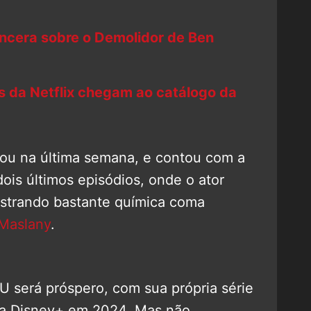
incera sobre o Demolidor de Ben
s da Netflix chegam ao catálogo da
rou na última semana, e contou com a
ois últimos episódios, onde o ator
strando bastante química coma
 Maslany
.
 será próspero, com sua própria série
na Disney+ em 2024. Mas não