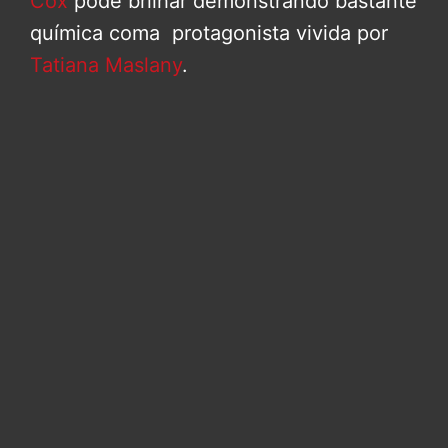
Cox
pôde brilhar demonstrando bastante
química coma protagonista vivida por
Tatiana Maslany
.