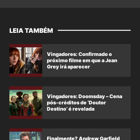
LEIA TAMBÉM
Vingadores: Confirmado o
próximo filme em que a Jean
Grey irá aparecer
Vingadores: Doomsday – Cena
pós-créditos de ‘Doutor
Destino’ é revelada
Finalmente? Andrew Garfield