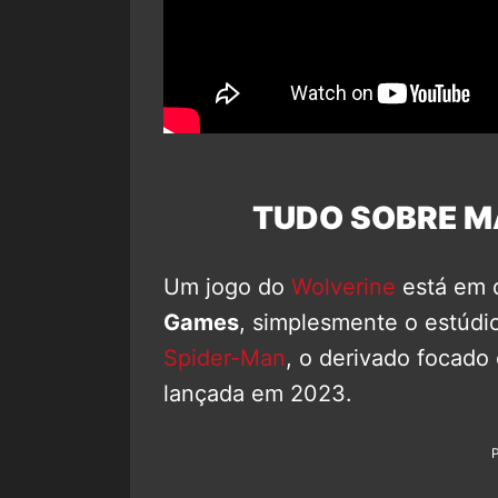
TUDO SOBRE M
Um jogo do
Wolverine
está em 
Games
, simplesmente o estúdi
Spider-Man
, o derivado focado
lançada em 2023.