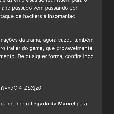
o ano passado vem passando por
taque de hackers à Insomaniac
ormações da trama, agora vazou também
iro trailer do game, que provavelmente
mento. De qualquer forma, confira logo
ch?v=qCi4-ZSXjz0
mpanhando o
Legado da Marvel
para