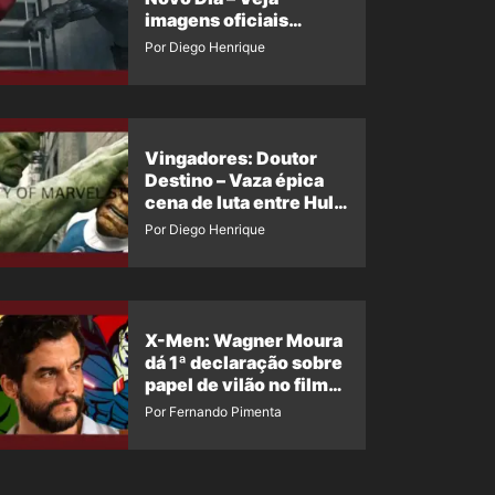
imagens oficiais
descartadas do Hulk
Por Diego Henrique
Cinza no filme
Vingadores: Doutor
Destino – Vaza épica
cena de luta entre Hulk
e o Coisa
Por Diego Henrique
X-Men: Wagner Moura
dá 1ª declaração sobre
papel de vilão no filme
da Marvel
Por Fernando Pimenta