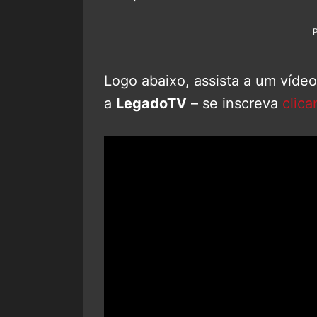
Logo abaixo, assista a um víde
a
LegadoTV
– se inscreva
clica