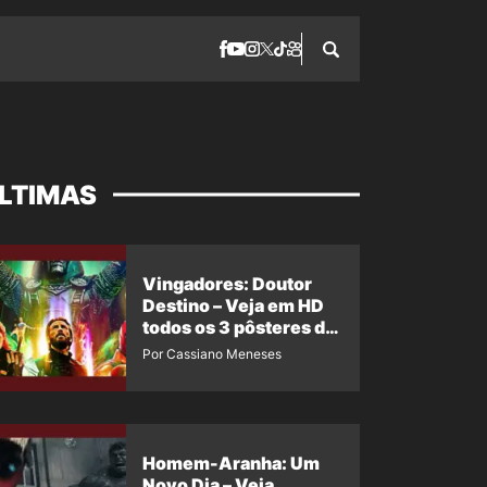
LTIMAS
Vingadores: Doutor
Destino – Veja em HD
todos os 3 pôsteres de
‘Doomsday’ + 1 imagem
Por Cassiano Meneses
oficial com os 26
heróis do filme
Homem-Aranha: Um
Novo Dia – Veja