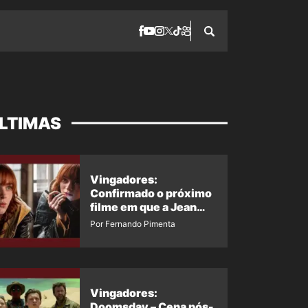
LTIMAS
Vingadores:
Confirmado o próximo
filme em que a Jean
Grey irá aparecer
Por Fernando Pimenta
Vingadores:
Doomsday – Cena pós-