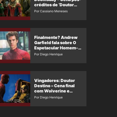
créditos de ‘Doutor
Destino’ é revelada
Por Cassiano Meneses
Finalmente? Andrew
Garfield fala sobre O
Espetacular Homem-
Aranha 3
Por Diego Henrique
Vingadores: Doutor
Destino – Cena final
com Wolverine e
Homem-Aranha de
Por Diego Henrique
Maguire vaza nas
redes