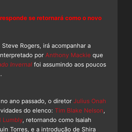
 responde se retornará como o novo
 Steve Rogers, irá acompanhar a
interpretado por
Anthony Mackie
que
ado Invernal
foi assumindo aos poucos
.
no ano passado, o diretor
Julius Onah
vidades do elenco:
Tim Blake Nelson
,
l Lumbly
, retornando como Isaiah
uin Torres, e a introdução de Shira