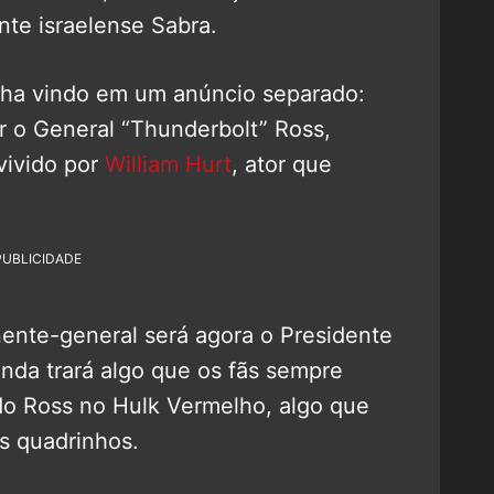
nte israelense Sabra.
nha vindo em um anúncio separado:
ar o General “Thunderbolt” Ross,
ivido por
William Hurt
, ator que
PUBLICIDADE
nente-general será agora o Presidente
inda trará algo que os fãs sempre
do Ross no Hulk Vermelho, algo que
s quadrinhos.