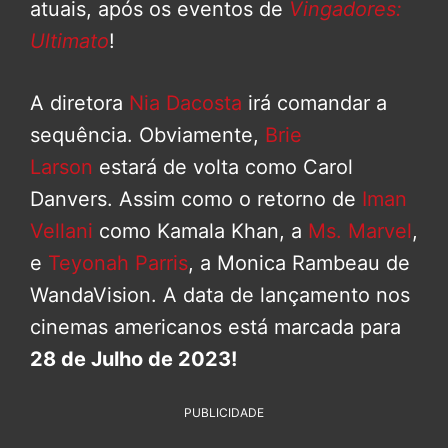
atuais, após os eventos de
Vingadores:
Ultimato
!
A diretora
Nia Dacosta
irá comandar a
sequência. Obviamente,
Brie
Larson
estará de volta como Carol
Danvers. Assim como o retorno de
Iman
Vellani
como Kamala Khan, a
Ms. Marvel
,
e
Teyonah Parris
, a Monica Rambeau de
WandaVision. A data de lançamento nos
cinemas americanos está marcada para
28 de Julho de 2023!
PUBLICIDADE