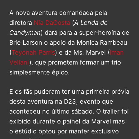
A nova aventura comandada pela
diretora
Nia DaCosta
(
A Lenda de
Candyman
) dará para a super-heroína de
Brie Larson o apoio da Monica Rambeau
(
Teyonah Parris
) e da Ms. Marvel (
Iman
Vellani
), que prometem formar um trio
simplesmente épico.
E os fãs puderam ter uma primeira prévia
desta aventura na D23, evento que
aconteceu no último sábado. O trailer foi
exibido durante o painel da Marvel mas
o estúdio optou por manter exclusivo