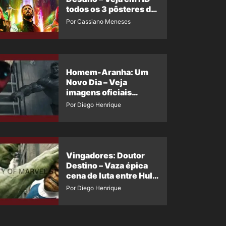
todos os 3 pôsteres de
‘Doomsday’ + 1 imagem
Por Cassiano Meneses
oficial com os 26
heróis do filme
Homem-Aranha: Um
Novo Dia – Veja
imagens oficiais
descartadas do Hulk
Por Diego Henrique
Cinza no filme
Vingadores: Doutor
Destino – Vaza épica
cena de luta entre Hulk
e o Coisa
Por Diego Henrique