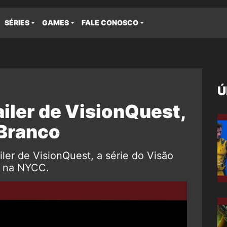
SÉRIES
GAMES
FALE CONOSCO
Ú
ailer de VisionQuest,
 Branco
ailer de VisionQuest, a série do Visão
o na NYCC.