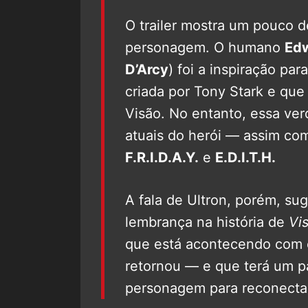
O trailer mostra um pouco d
personagem. O humano
Edw
D’Arcy
) foi a inspiração para
criada por Tony Stark e que
Visão. No entanto, essa ve
atuais do herói — assim co
F.R.I.D.A.Y.
e
E.D.I.T.H.
A fala de Ultron, porém, s
lembrança na história de
Vi
que está acontecendo com o
retornou — e que terá um p
personagem para reconecta