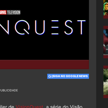
SIGA NO GOOGLE NEWS
PUBLICIDADE
ailer de
VisionQuest
, a série do Visão