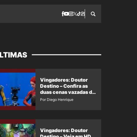
LTIMAS
Vingadores: Doutor
Destino – Confira as
duas cenas vazadas do
Wolverine e o Homem-
Por Diego Henrique
Aranha de Maguire
Vingadores: Doutor
Destino – Veja em HD