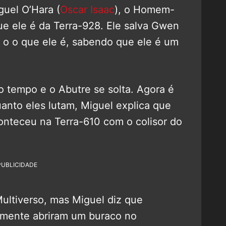
uel O’Hara (
Oscar Isaac
), o Homem-
ue ele é da Terra-928. Ele salva Gwen
, o o que ele é, sabendo que ele é um
o tempo e o Abutre se solta. Agora é
anto eles lutam, Miguel explica que
onteceu na Terra-610 com o colisor do
PUBLICIDADE
ultiverso, mas Miguel diz que
almente abriram um buraco no