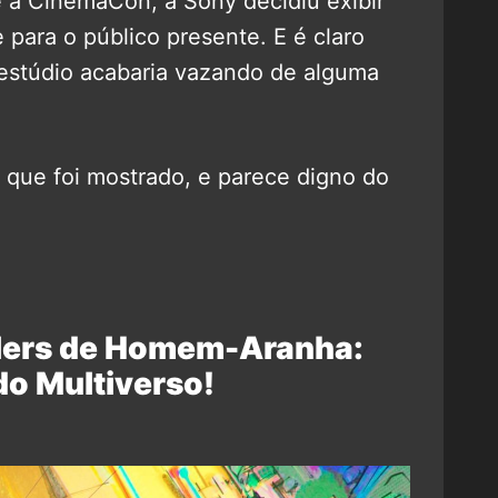
 a CinemaCon, a Sony decidiu exibir
 para o público presente. E é claro
estúdio acabaria vazando de alguma
 que foi mostrado, e parece digno do
lers de Homem-Aranha:
do Multiverso!