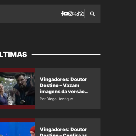
LTIMAS
Vingadores: Doutor
Destino – Vazam
imagens da versão
maligna do Doutor
Por Diego Henrique
Estranho
Vingadores: Doutor
Destino – Confira as