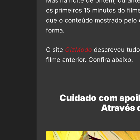
Mas na noite de ontem, durante
os primeiros 15 minutos do filme
que o conteúdo mostrado pelo 
forma.
O site
GizModo
descreveu tudo
filme anterior. Confira abaixo.
Cuidado com spoi
Através 