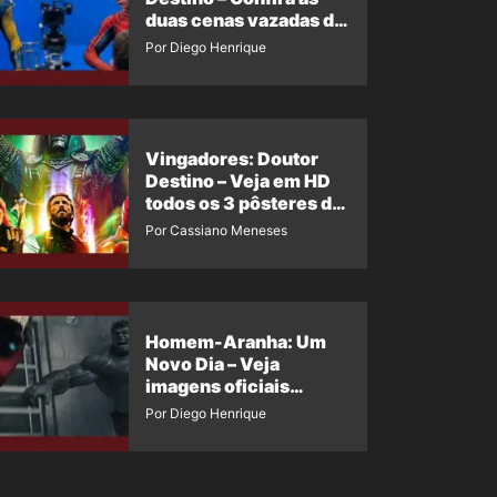
duas cenas vazadas do
Wolverine e o Homem-
Por Diego Henrique
Aranha de Maguire
Vingadores: Doutor
Destino – Veja em HD
todos os 3 pôsteres de
‘Doomsday’ + 1 imagem
Por Cassiano Meneses
oficial com os 26
heróis do filme
Homem-Aranha: Um
Novo Dia – Veja
imagens oficiais
descartadas do Hulk
Por Diego Henrique
Cinza no filme