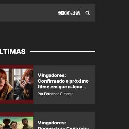
LTIMAS
Vingadores:
Confirmado o próximo
filme em que a Jean
Grey irá aparecer
Por Fernando Pimenta
Vingadores:
Doomsday – Cena pós-