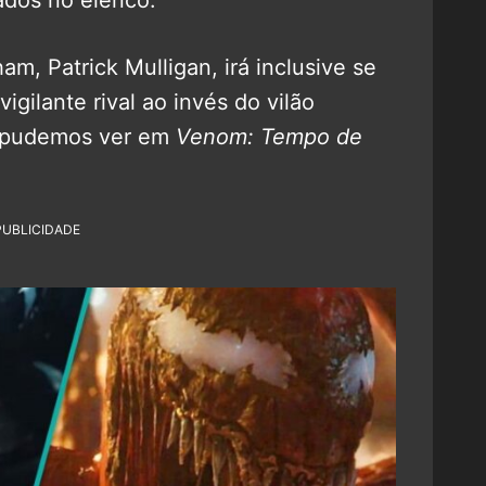
dos no elenco.
, Patrick Mulligan, irá inclusive se
igilante rival ao invés do vilão
já pudemos ver em
Venom: Tempo de
PUBLICIDADE