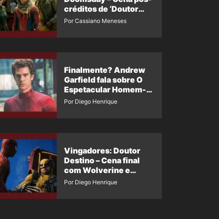
créditos de ‘Doutor
Destino’ é revelada
Por Cassiano Meneses
Finalmente? Andrew
Garfield fala sobre O
Espetacular Homem-
Aranha 3
Por Diego Henrique
Vingadores: Doutor
Destino – Cena final
com Wolverine e
Homem-Aranha de
Por Diego Henrique
Maguire vaza nas
redes