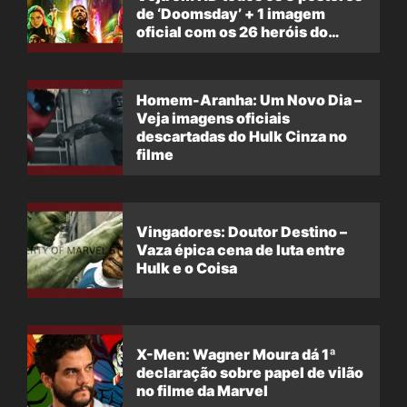
de ‘Doomsday’ + 1 imagem
oficial com os 26 heróis do
filme
Homem-Aranha: Um Novo Dia –
Veja imagens oficiais
descartadas do Hulk Cinza no
filme
Vingadores: Doutor Destino –
Vaza épica cena de luta entre
Hulk e o Coisa
X-Men: Wagner Moura dá 1ª
declaração sobre papel de vilão
no filme da Marvel