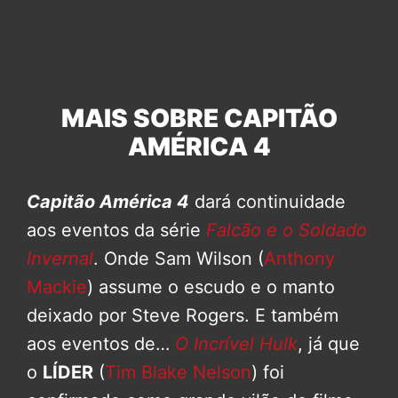
MAIS SOBRE CAPITÃO
AMÉRICA 4
Capitão América 4
dará continuidade
aos eventos da série
Falcão e o Soldado
Invernal
. Onde Sam Wilson (
Anthony
Mackie
) assume o escudo e o manto
deixado por Steve Rogers. E também
aos eventos de…
O Incrível Hulk
, já que
o
LÍDER
(
Tim Blake Nelson
) foi