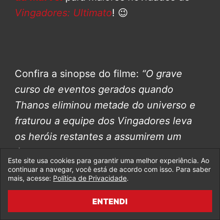
Vingadores: Ultimato
! 😉
Confira a sinopse do filme:
“O grave
curso de eventos gerados quando
Thanos eliminou metade do universo e
fraturou a equipe dos Vingadores leva
os heróis restantes a assumirem um
último movimento na grande conclusão
Este site usa cookies para garantir uma melhor experiência. Ao
da Marvel Studios de vinte e dois filmes,
continuar a navegar, você está de acordo com isso. Para saber
mais, acesse:
Política de Privacidade
.
Vingadores: Ultimato”
.
ENTENDI