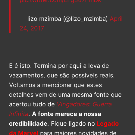
pic.twitter.com/LFg3u7FmDk
— lizo mzimba (@lizo_mzimba)
April
24, 2017
E é isto. Termina por aqui a leva de
vazamentos, que são possíveis reais.
Voltamos a mencionar que estes
detalhes vem de uma mesma fonte que
acertou tudo de
Vingadores: Guerra
Infinita
.
A fonte merece a nossa
credibilidade
. Fique ligado no
Legado
da Marvel
para maiores novidades de