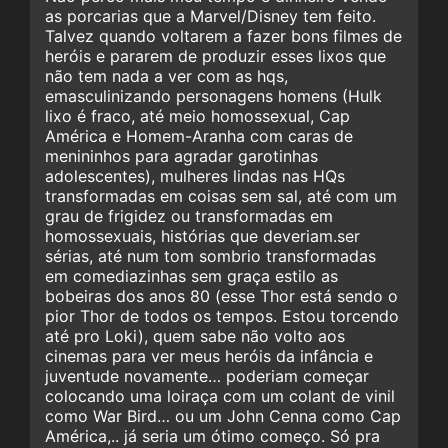
as porcarias que a Marvel/Disney tem feito.
Talvez quando voltarem a fazer bons filmes de
heróis e pararem de produzir esses lixos que
não tem nada a ver com as hqs,
emasculinizando personagens homens (Hulk
lixo é fraco, até meio homossexual, Cap
América e Homem-Aranha com caras de
menininhos para agradar garotinhas
adolescentes), mulheres lindas nas HQs
transformadas em coisas sem sal, até com um
grau de frigidez ou transformadas em
homossexuais, histórias que deveriam.ser
sérias, até num tom sombrio transformadas
em comediazinhas sem graça estilo as
bobeiras dos anos 80 (esse Thor está sendo o
pior Thor de todos os tempos. Estou torcendo
até pro Loki), quem sabe não volto aos
cinemas para ver meus heróis da infância e
juventude novamente… poderiam começar
colocando uma loiraça com um colant de vinil
como War Bird… ou um John Cenna como Cap
América,.. já seria um ótimo começo. Só pra