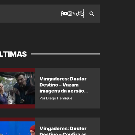
LTIMAS
Vingadores: Doutor
Destino – Vazam
imagens da versão
maligna do Doutor
Por Diego Henrique
Estranho
Vingadores: Doutor
Destino – Confira as