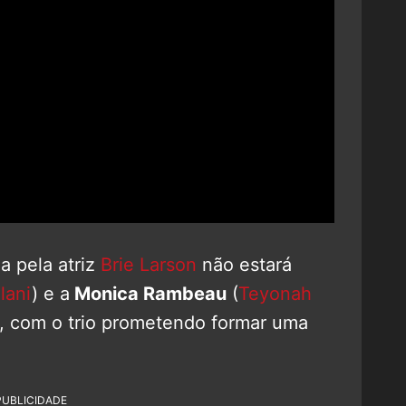
a pela atriz
Brie Larson
não estará
lani
) e a
Monica Rambeau
(
Teyonah
e, com o trio prometendo formar uma
PUBLICIDADE