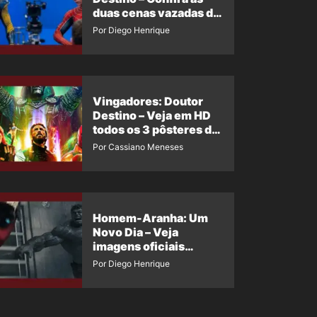
duas cenas vazadas do
Wolverine e o Homem-
Por Diego Henrique
Aranha de Maguire
Vingadores: Doutor
Destino – Veja em HD
todos os 3 pôsteres de
‘Doomsday’ + 1 imagem
Por Cassiano Meneses
oficial com os 26
heróis do filme
Homem-Aranha: Um
Novo Dia – Veja
imagens oficiais
descartadas do Hulk
Por Diego Henrique
Cinza no filme