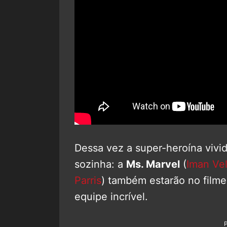
Dessa vez a super-heroína vivid
sozinha: a
Ms. Marvel
(
Iman Vel
Parris
) também estarão no film
equipe incrível.