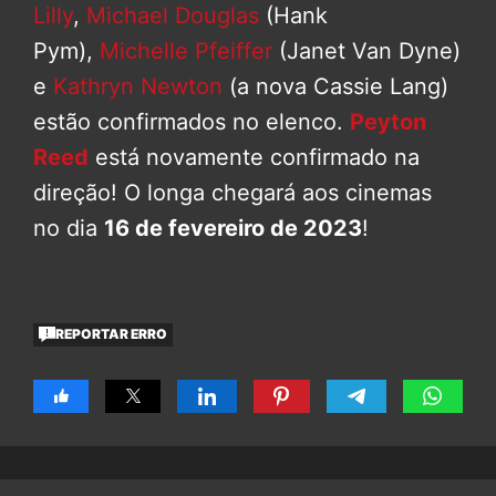
Lilly
,
Michael Douglas
(Hank
Pym),
Michelle Pfeiffer
(Janet Van Dyne)
e
Kathryn Newton
(a nova Cassie Lang)
estão confirmados no elenco.
Peyton
Reed
está novamente confirmado na
direção! O longa chegará aos cinemas
no dia
16 de fevereiro de 2023
!
REPORTAR ERRO