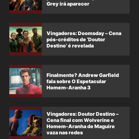
Grey irá aparecer
Vingadores: Doomsday – Cena
pós-créditos de ‘Doutor
Destino’ é revelada
Finalmente? Andrew Garfield
fala sobre O Espetacular
Homem-Aranha 3
Vingadores: Doutor Destino –
Cena final com Wolverine e
Homem-Aranha de Maguire
vaza nas redes