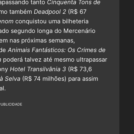
apassando tanto
Cinquenta Tons de
como também
Deadpool 2
(R$ 67
enom
conquistou uma bilheteria
iado segundo longa do Mercenário
bem nas próximas semanas,
 de
Animais Fantásticos: Os Crimes de
m
poderá talvez até mesmo ultrapassar
Sony
Hotel Transilvânia 3
(R$ 73,6
 à Selva
(R$ 74 milhões) para assim
al.
PUBLICIDADE