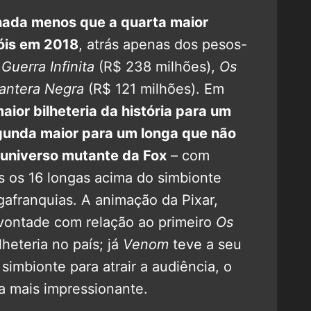
 nada menos que a quarta maior
róis em 2018
, atrás apenas dos pesos-
Guerra Infinita
(R$ 238 milhões),
Os
antera Negra
(R$ 121 milhões). Em
ior bilheteria da história para um
segunda maior para um longa que não
universo mutante da Fox
– com
s os 16 longas acima do simbionte
afranquias. A animação da Pixar,
vontade com relação ao primeiro
Os
lheteria no país; já
Venom
teve a seu
simbionte para atrair a audiência, o
da mais impressionante.