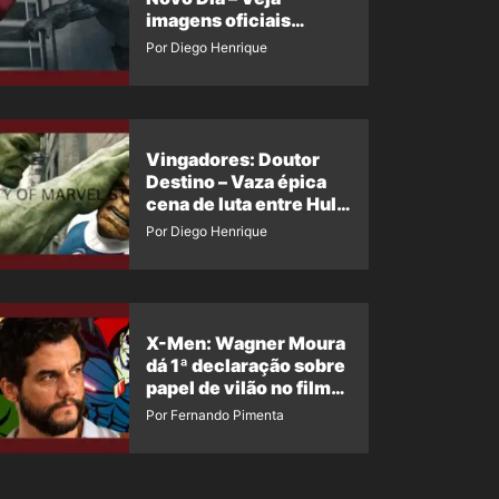
imagens oficiais
descartadas do Hulk
Por Diego Henrique
Cinza no filme
Vingadores: Doutor
Destino – Vaza épica
cena de luta entre Hulk
e o Coisa
Por Diego Henrique
X-Men: Wagner Moura
dá 1ª declaração sobre
papel de vilão no filme
da Marvel
Por Fernando Pimenta