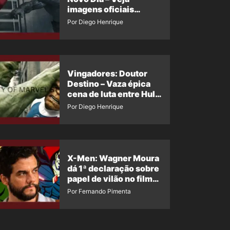
imagens oficiais
descartadas do Hulk
Por Diego Henrique
Cinza no filme
Vingadores: Doutor
Destino – Vaza épica
cena de luta entre Hulk
e o Coisa
Por Diego Henrique
X-Men: Wagner Moura
dá 1ª declaração sobre
papel de vilão no filme
da Marvel
Por Fernando Pimenta