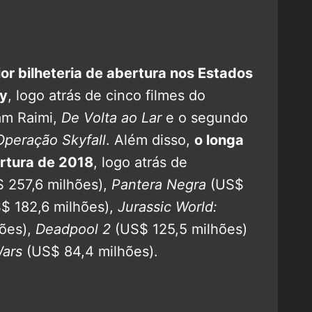
or bilheteria de abertura nos Estados
ny
, logo atrás de cinco filmes do
am Raimi,
De Volta ao Lar
e o segundo
Operação Skyfall
. Além disso,
o longa
rtura de 2018
, logo atrás de
 257,6 milhões),
Pantera Negra
(US$
$ 182,6 milhões),
Jurassic World:
ões),
Deadpool 2
(US$ 125,5 milhões)
Wars
(US$ 84,4 milhões).