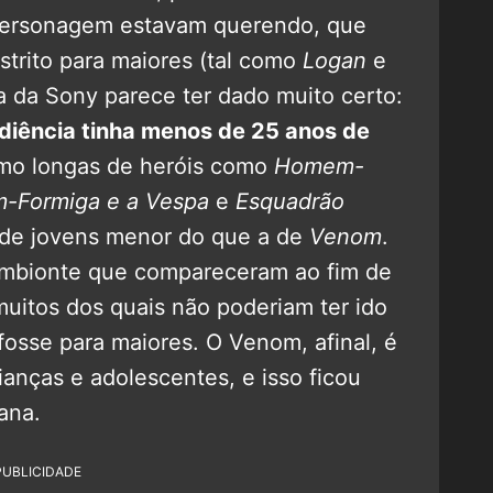
ersonagem estavam querendo, que
strito para maiores (tal como
Logan
e
a da Sony parece ter dado muito certo:
iência tinha menos de 25 anos de
o longas de heróis como
Homem-
-Formiga e a Vespa
e
Esquadrão
de jovens menor do que a de
Venom
.
simbionte que compareceram ao fim de
muitos dos quais não poderiam ter ido
fosse para maiores. O Venom, afinal, é
nças e adolescentes, e isso ficou
ana.
PUBLICIDADE