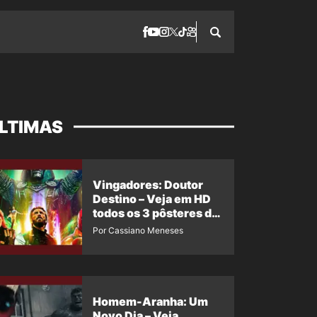
LTIMAS
Vingadores: Doutor
Destino – Veja em HD
todos os 3 pôsteres de
‘Doomsday’ + 1 imagem
Por Cassiano Meneses
oficial com os 26
heróis do filme
Homem-Aranha: Um
Novo Dia – Veja