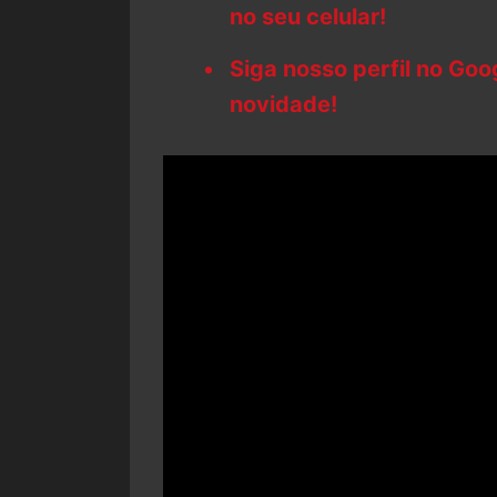
no seu celular!
Siga nosso perfil no Go
novidade!