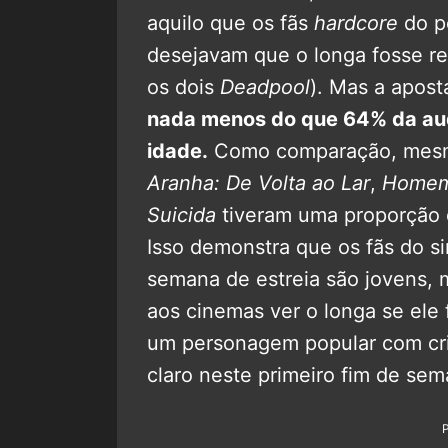
aquilo que os fãs
hardcore
do p
desejavam que o longa fosse re
os dois
Deadpool
). Mas a apost
nada menos do que 64% da aud
idade.
Como comparação, mesm
Aranha: De Volta ao Lar
,
Homem
Suicida
tiveram uma proporção 
Isso demonstra que os fãs do 
semana de estreia são jovens, 
aos cinemas ver o longa se ele 
um personagem popular com cria
claro neste primeiro fim de sem