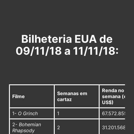
Bilheteria EUA de
09/11/18 a 11/11/18:
Renda no fim
Semanas em
Filme
semana (em
cartaz
US$)
1-
O Grinch
1
67.572.855
2-
Bohemian
2
31.201.568
Rhapsody