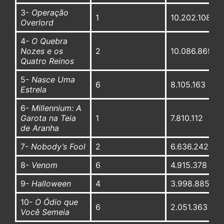
3-
Operação
1
10.202.108
Overlord
4-
O Quebra
Nozes e os
2
10.086.869
Quatro Reinos
5-
Nasce Uma
6
8.105.163
Estrela
6-
Millennium: A
Garota na Teia
1
7.810.112
de Aranha
7-
Nobody’s Fool
2
6.636.242
8-
Venom
6
4.915.378
9-
Halloween
4
3.998.885
10-
O Ódio que
6
2.051.363
Você Semeia