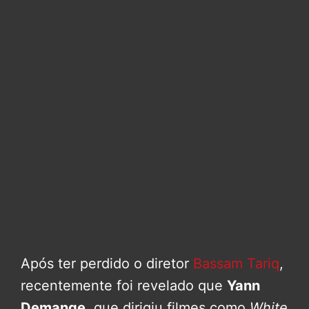
Após ter perdido o diretor
Bassam Tariq
,
recentemente foi revelado que
Yann
Demange
, que dirigiu filmes como
White