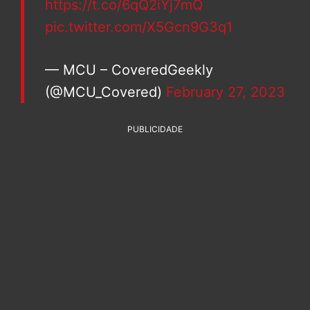
https://t.co/6qQ2iYj7mQ
pic.twitter.com/X5Gcn9G3q1
— MCU – CoveredGeekly
(@MCU_Covered)
February 27, 2023
PUBLICIDADE