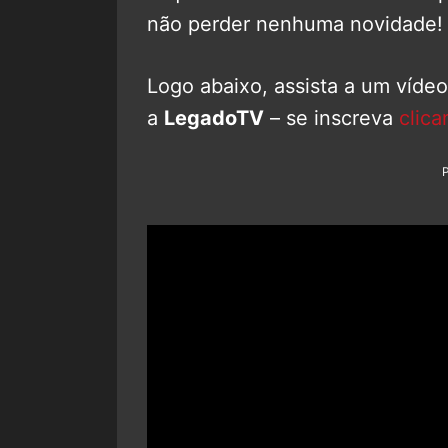
não perder nenhuma novidade!
Logo abaixo, assista a um víde
a
LegadoTV
– se inscreva
clica