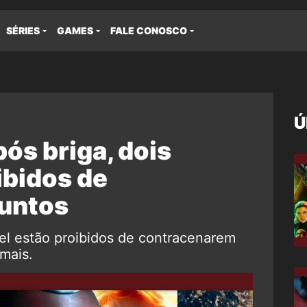
SÉRIES
GAMES
FALE CONOSCO
Ú
ós briga, dois
ibidos de
untos
vel estão proibidos de contracenarem
mais.