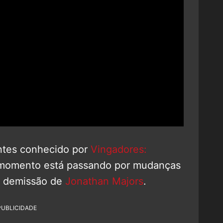
antes conhecido por
Vingadores:
e momento está passando por mudanças
a demissão de
Jonathan Majors
.
PUBLICIDADE