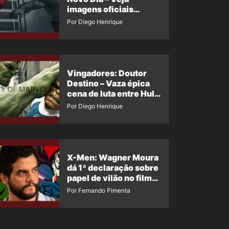
imagens oficiais
descartadas do Hulk
Por Diego Henrique
Cinza no filme
Vingadores: Doutor
Destino – Vaza épica
cena de luta entre Hulk
e o Coisa
Por Diego Henrique
X-Men: Wagner Moura
dá 1ª declaração sobre
papel de vilão no filme
da Marvel
Por Fernando Pimenta