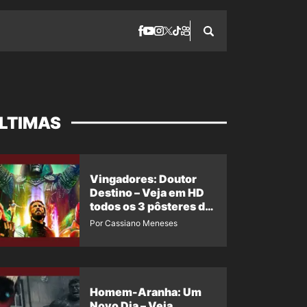
LTIMAS
Vingadores: Doutor
Destino – Veja em HD
todos os 3 pôsteres de
‘Doomsday’ + 1 imagem
Por Cassiano Meneses
oficial com os 26
heróis do filme
Homem-Aranha: Um
Novo Dia – Veja