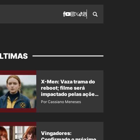
LTIMAS
X-Men: Vaza trama do
reboot; filme será
impactado pelas ações
de Jean Grey em
Por Cassiano Meneses
Homem-Aranha 4
Vingadores:
Confirmado o próximo