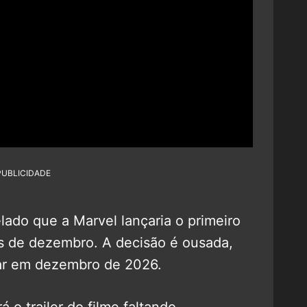
PUBLICIDADE
lado que a Marvel lançaria o primeiro
mês de dezembro. A decisão é ousada,
rear em dezembro de 2026.
á o trailer do filme faltando