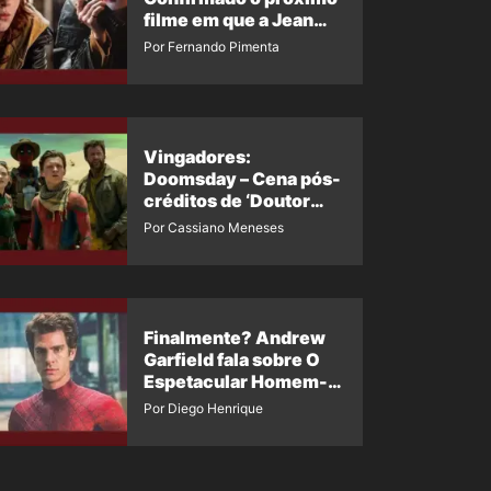
filme em que a Jean
Grey irá aparecer
Por Fernando Pimenta
Vingadores:
Doomsday – Cena pós-
créditos de ‘Doutor
Destino’ é revelada
Por Cassiano Meneses
Finalmente? Andrew
Garfield fala sobre O
Espetacular Homem-
Aranha 3
Por Diego Henrique