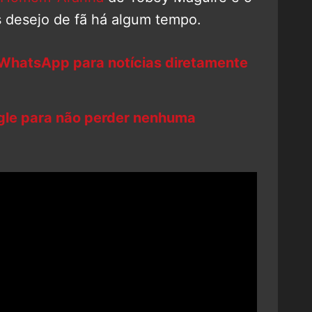
 desejo de fã há algum tempo.
 WhatsApp para notícias diretamente
ogle para não perder nenhuma