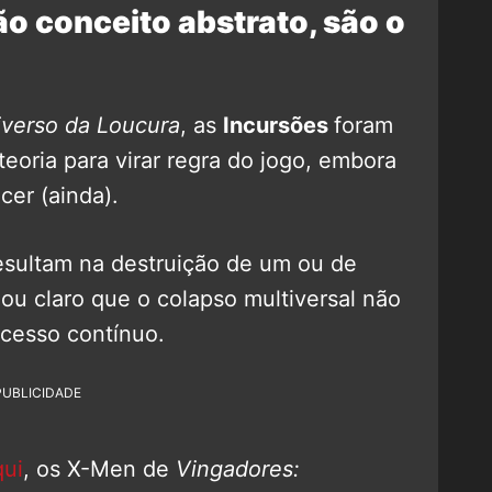
ão conceito abstrato, são o
iverso da Loucura
, as
Incursões
foram
eoria para virar regra do jogo, embora
er (ainda).
esultam na destruição de um ou de
ou claro que o colapso multiversal não
ocesso contínuo.
PUBLICIDADE
qui
, os X-Men de
Vingadores: