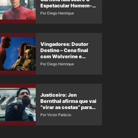
Espetacular Homem-
Aranha 3
Por Diego Henrique
Vingadores: Doutor
Destino – Cena final
com Wolverine e
Homem-Aranha de
Por Diego Henrique
Maguire vaza nas
redes
Justiceiro: Jon
Bernthal afirma que vai
“virar as costas” para
os fãs
Por Victor Palácio