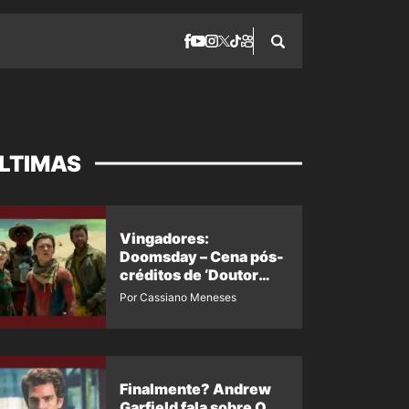
LTIMAS
Vingadores:
Doomsday – Cena pós-
créditos de ‘Doutor
Destino’ é revelada
Por Cassiano Meneses
Finalmente? Andrew
Garfield fala sobre O