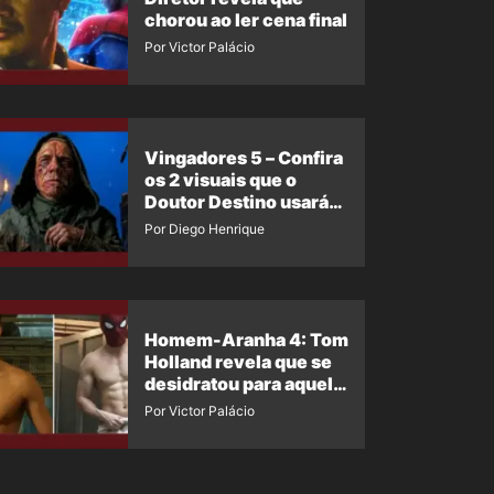
chorou ao ler cena final
Por Victor Palácio
Vingadores 5 – Confira
os 2 visuais que o
Doutor Destino usará
no filme
Por Diego Henrique
Homem-Aranha 4: Tom
Holland revela que se
desidratou para aquela
cena
Por Victor Palácio