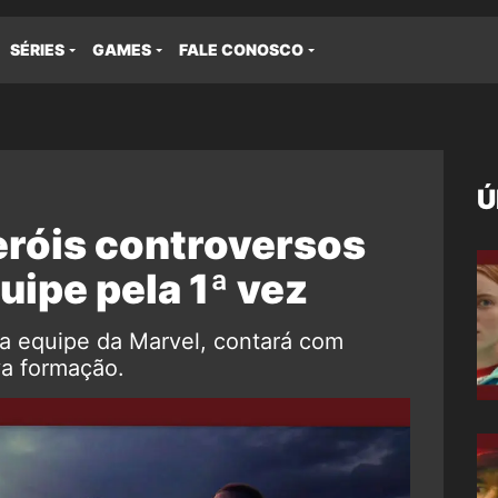
SÉRIES
GAMES
FALE CONOSCO
Ú
eróis controversos
uipe pela 1ª vez
da equipe da Marvel, contará com
va formação.