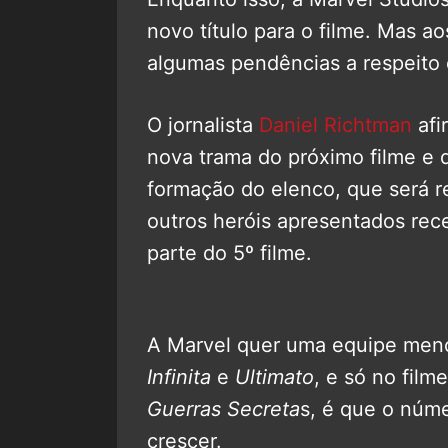
novo título para o filme. Mas a
algumas pendências a respeito
O jornalista
Daniel Richtman
afi
nova trama do próximo filme e q
formação do elenco, que será r
outros heróis apresentados re
parte do 5º filme.
A Marvel quer uma equipe men
Infinita
e
Ultimato
, e só no film
Guerras Secreta
s, é que o núm
crescer.