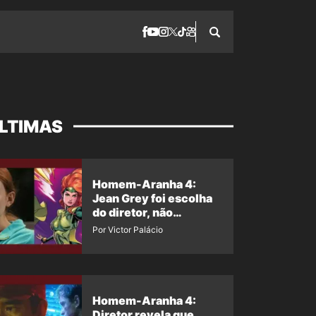
LTIMAS
Homem-Aranha 4:
Jean Grey foi escolha
do diretor, não
imposição da Marvel
Por Victor Palácio
Homem-Aranha 4:
Diretor revela que