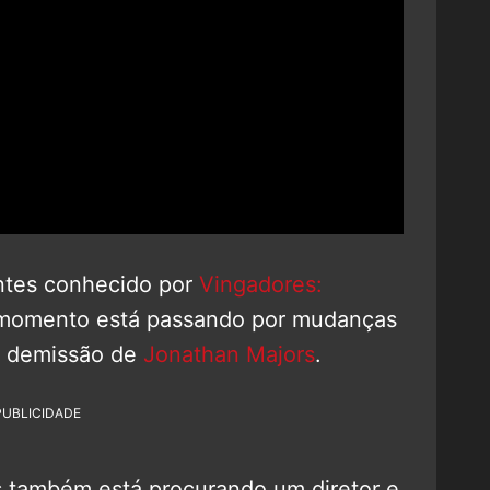
antes conhecido por
Vingadores:
e momento está passando por mudanças
a demissão de
Jonathan Majors
.
PUBLICIDADE
s também está procurando um diretor e