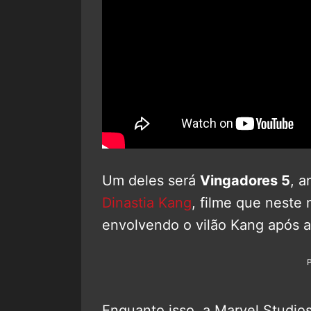
Um deles será
Vingadores 5
, 
Dinastia Kang
, filme que nest
envolvendo o vilão Kang após 
Enquanto isso, a Marvel Studio