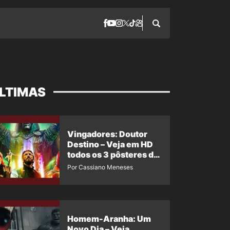
LTIMAS
Vingadores: Doutor
Destino – Veja em HD
todos os 3 pôsteres de
‘Doomsday’ + 1 imagem
Por Cassiano Meneses
oficial com os 26
heróis do filme
Homem-Aranha: Um
Novo Dia – Veja