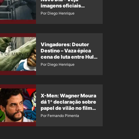
imagens oficiais
descartadas do Hulk
Por Diego Henrique
Cinza no filme
Vingadores: Doutor
Destino – Vaza épica
cena de luta entre Hulk
e o Coisa
Por Diego Henrique
X-Men: Wagner Moura
dá 1ª declaração sobre
papel de vilão no filme
da Marvel
Por Fernando Pimenta