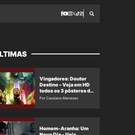
LTIMAS
Vingadores: Doutor
Destino – Veja em HD
todos os 3 pôsteres de
‘Doomsday’ + 1 imagem
Por Cassiano Meneses
oficial com os 26
heróis do filme
Homem-Aranha: Um
Novo Dia – Veja