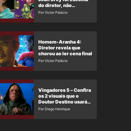
do diretor, não
imposição da Marvel
Por Victor Palácio
Homem-Aranha 4:
Diretor revela que
chorou ao ler cena final
Por Victor Palácio
Vingadores 5 – Confira
os 2 visuais que o
Doutor Destino usará
no filme
Por Diego Henrique