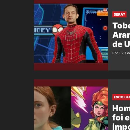
SERÁ?
Tob
Aran
de 
Por Elvis d
ESCOLHA
Hom
foi 
imp