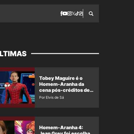
LTIMAS
Tobey Maguire é o
Homem-Aranha da
cena pós-créditos de
Um Novo Dia?
Por Elvis de Sá
Homem-Aranha 4:
Jean Grey foi escolha