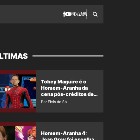
LTIMAS
Tobey Maguire é o
Homem-Aranha da
cena pós-créditos de
Um Novo Dia?
Por Elvis de Sá
Homem-Aranha 4:
Jean Grey foi escolha