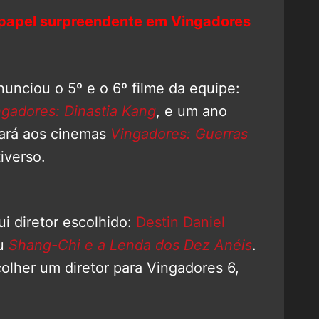
 papel surpreendente em Vingadores
unciou o 5º e o 6º filme da equipe:
ngadores: Dinastia Kang
, e um ano
ará aos cinemas
Vingadores: Guerras
iverso.
sui diretor escolhido:
Destin Daniel
ou
Shang-Chi e a Lenda dos Dez Anéis
.
olher um diretor para Vingadores 6,