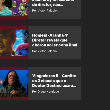
do diretor, não
imposição da Marvel
Por Victor Palácio
Homem-Aranha 4:
Diretor revela que
chorou ao ler cena final
Por Victor Palácio
Vingadores 5 – Confira
os 2 visuais que o
Doutor Destino usará
no filme
Por Diego Henrique