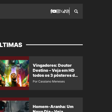
LTIMAS
Vingadores: Doutor
Destino – Veja em HD
todos os 3 pôsteres de
‘Doomsday’ + 1 imagem
Por Cassiano Meneses
oficial com os 26
heróis do filme
Homem-Aranha: Um
Novo Dia – Veja