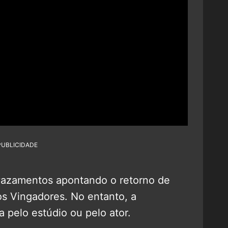
PUBLICIDADE
vazamentos apontando o retorno de
os Vingadores. No entanto, a
 pelo estúdio ou pelo ator.