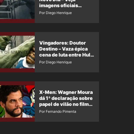
imagens oficiais
descartadas do Hulk
Por Diego Henrique
Cinza no filme
Vingadores: Doutor
Destino – Vaza épica
cena de luta entre Hulk
e o Coisa
Por Diego Henrique
X-Men: Wagner Moura
dá 1ª declaração sobre
papel de vilão no filme
da Marvel
Por Fernando Pimenta