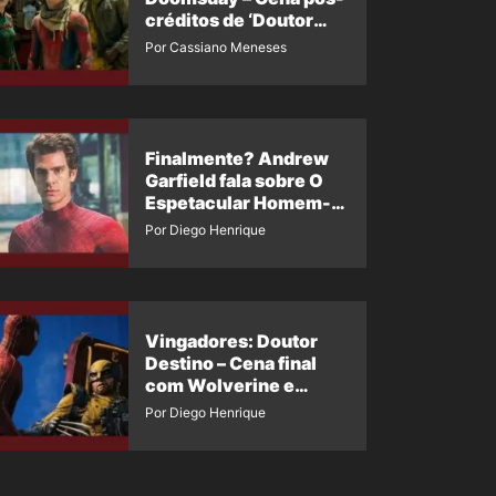
créditos de ‘Doutor
Destino’ é revelada
Por Cassiano Meneses
Finalmente? Andrew
Garfield fala sobre O
Espetacular Homem-
Aranha 3
Por Diego Henrique
Vingadores: Doutor
Destino – Cena final
com Wolverine e
Homem-Aranha de
Por Diego Henrique
Maguire vaza nas
redes