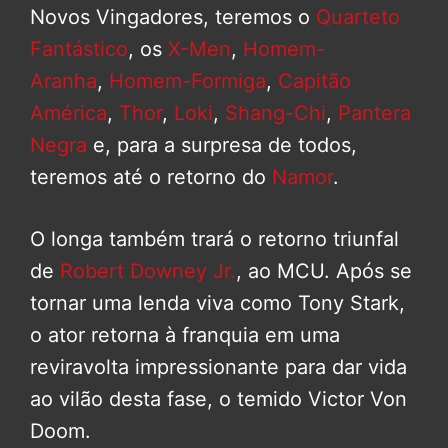
Novos Vingadores, teremos o
Quarteto
Fantástico
, os
X-Men
,
Homem-
Aranha
,
Homem-Formiga
,
Capitão
América
,
Thor
,
Loki
,
Shang-Chi
,
Pantera
Negra
e, para a surpresa de todos,
teremos até o retorno do
Namor
.
O longa também trará o retorno triunfal
de
Robert Downey Jr.
, ao MCU. Após se
tornar uma lenda viva como Tony Stark,
o ator retorna à franquia em uma
reviravolta impressionante para dar vida
ao vilão desta fase, o temido Victor Von
Doom.