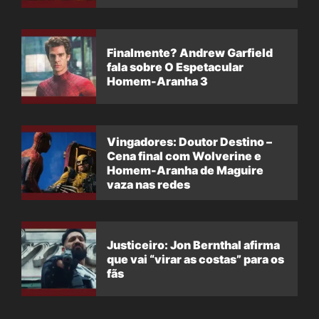
Finalmente? Andrew Garfield
fala sobre O Espetacular
Homem-Aranha 3
Vingadores: Doutor Destino –
Cena final com Wolverine e
Homem-Aranha de Maguire
vaza nas redes
Justiceiro: Jon Bernthal afirma
que vai “virar as costas” para os
fãs