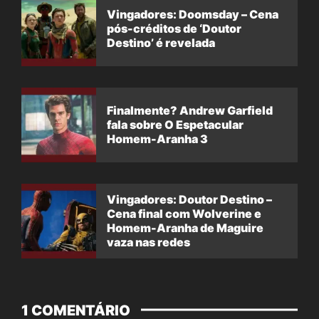
Vingadores: Doomsday – Cena
pós-créditos de ‘Doutor
Destino’ é revelada
Finalmente? Andrew Garfield
fala sobre O Espetacular
Homem-Aranha 3
Vingadores: Doutor Destino –
Cena final com Wolverine e
Homem-Aranha de Maguire
vaza nas redes
1 COMENTÁRIO