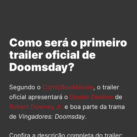
Como será o primeiro
trailer oficial de
Doomsday?
Segundo o
ComicBookMovie
, o trailer
oficial apresentará o
Doutor Destino
de
Robert Downey Jr.
e boa parte da trama
de
Vingadores: Doomsday
.
Confira a descrição completa do trailer: