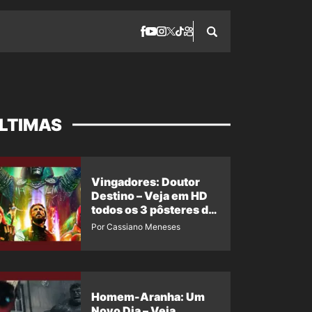
LTIMAS
Vingadores: Doutor
Destino – Veja em HD
todos os 3 pôsteres de
‘Doomsday’ + 1 imagem
Por Cassiano Meneses
oficial com os 26
heróis do filme
Homem-Aranha: Um
Novo Dia – Veja