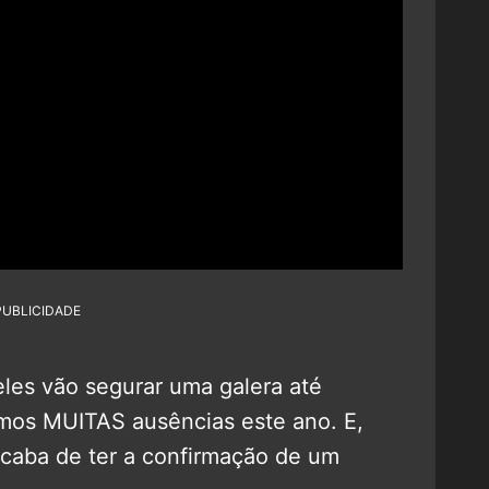
PUBLICIDADE
les vão segurar uma galera até
mos MUITAS ausências este ano. E,
caba de ter a confirmação de um