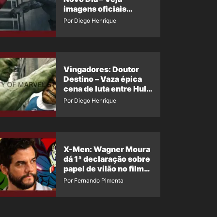
imagens oficiais
descartadas do Hulk
Por Diego Henrique
Cinza no filme
Vingadores: Doutor
Destino – Vaza épica
cena de luta entre Hulk
e o Coisa
Por Diego Henrique
X-Men: Wagner Moura
dá 1ª declaração sobre
papel de vilão no filme
da Marvel
Por Fernando Pimenta