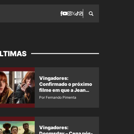
LTIMAS
Vingadores:
Confirmado o próximo
filme em que a Jean
Grey irá aparecer
Por Fernando Pimenta
Vingadores:
Doomsday – Cena pós-