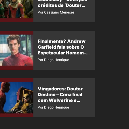
créditos de ‘Doutor
Destino’ é revelada
Por Cassiano Meneses
Finalmente? Andrew
Garfield fala sobre O
Espetacular Homem-
Aranha 3
Por Diego Henrique
Vingadores: Doutor
Destino – Cena final
com Wolverine e
Homem-Aranha de
Por Diego Henrique
Maguire vaza nas
redes