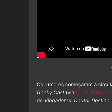
Os rumores começaram a circula
Geeky Cast
(via
Louai Turkmani
de
Vingadores: Doutor Destino
.