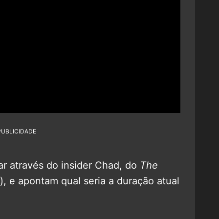
PUBLICIDADE
r através do insider Chad, do
The
), e apontam qual seria a duração atual