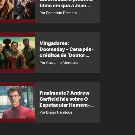
filme em que a Jean
Grey irá aparecer
Por Fernando Pimenta
Vingadores:
Doomsday – Cena pós-
créditos de ‘Doutor
Destino’ é revelada
Por Cassiano Meneses
Finalmente? Andrew
Garfield fala sobre O
Espetacular Homem-
Aranha 3
Por Diego Henrique