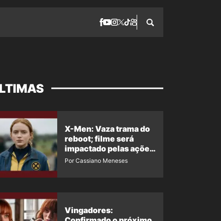
LTIMAS
X-Men: Vaza trama do
reboot; filme será
impactado pelas ações
de Jean Grey em
Por Cassiano Meneses
Homem-Aranha 4
Vingadores:
Confirmado o próximo