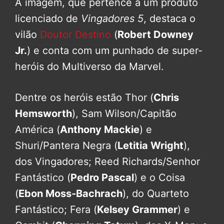
A imagem, que pertence a um produto
licenciado de
Vingadores 5
, destaca o
vilão
Doutor Destino
(
Robert Downey
Jr.
) e conta com um punhado de super-
heróis do Multiverso da Marvel.
Dentre os heróis estão Thor (
Chris
Hemsworth
), Sam Wilson/Capitão
América (
Anthony Mackie
) e
Shuri/Pantera Negra (
Letitia Wright
),
dos Vingadores; Reed Richards/Senhor
Fantástico (
Pedro Pascal
) e o Coisa
(
Ebon Moss-Bachrach
), do Quarteto
Fantástico; Fera (
Kelsey Grammer
) e