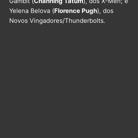
Gambit (
Channing Tatum
), dos X-Men; e
Yelena Belova (
Florence Pugh
), dos
Novos Vingadores/Thunderbolts.