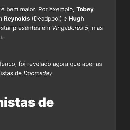
é bem maior. Por exemplo,
Tobey
n Reynolds
(Deadpool) e
Hugh
estar presentes em
Vingadores 5
, mas
u.
lenco, foi revelado agora que apenas
nistas de
Doomsday
.
nistas de