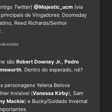
antigo
Twitter
)
@Majestic_ucm
(via
 principais de Vingadores: Doomsday
stino, Reed Richards/Senhor
.
PUBLICIDADE
lme são
Robert Downey Jr.
,
Pedro
emsworth
. Dentro do esperado, né?
os personagens Yelena Belova
her Invisível (
Vanessa Kirby
), Sam
ny Mackie
) e Bucky/Soldado Invernal
importantes.