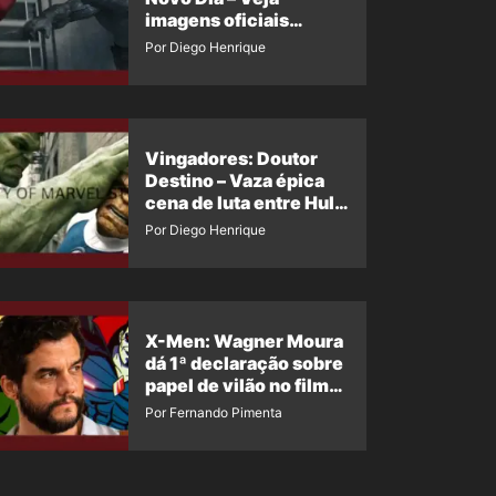
imagens oficiais
descartadas do Hulk
Por Diego Henrique
Cinza no filme
Vingadores: Doutor
Destino – Vaza épica
cena de luta entre Hulk
e o Coisa
Por Diego Henrique
X-Men: Wagner Moura
dá 1ª declaração sobre
papel de vilão no filme
da Marvel
Por Fernando Pimenta