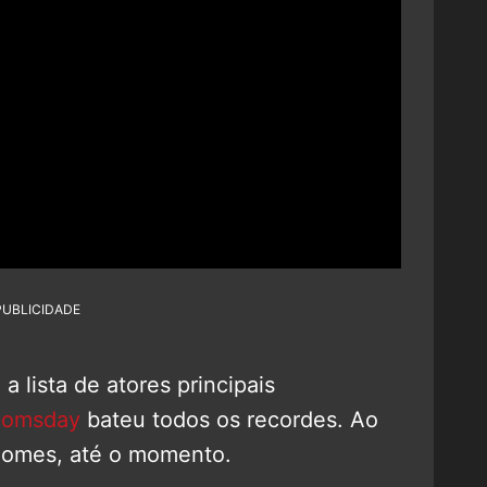
PUBLICIDADE
a lista de atores principais
oomsday
bateu todos os recordes. Ao
 nomes, até o momento.