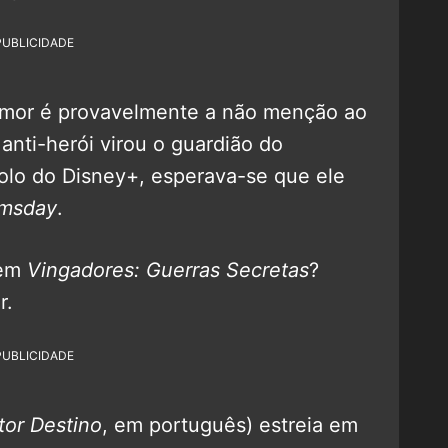
PUBLICIDADE
umor é provavelmente a não menção ao
anti-herói virou o guardião do
solo do Disney+, esperava-se que ele
msday
.
 em
Vingadores: Guerras Secretas
?
r.
PUBLICIDADE
tor Destino
, em português) estreia em