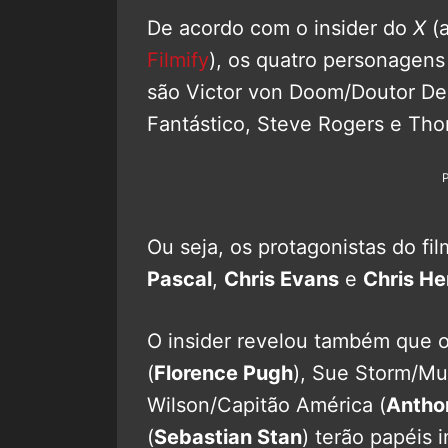
De acordo com o insider do
X
(
Filmify
), os quatro personagens
são Victor von Doom/Doutor De
Fantástico, Steve Rogers e Thor
Ou seja, os protagonistas do fi
Pascal
,
Chris Evans
e
Chris H
O insider revelou também que 
(
Florence Pugh
), Sue Storm/Mul
Wilson/Capitão América (
Antho
(
Sebastian Stan
) terão papéis 