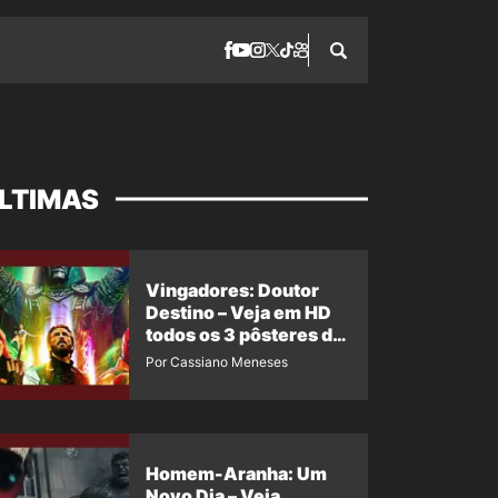
LTIMAS
Vingadores: Doutor
Destino – Veja em HD
todos os 3 pôsteres de
‘Doomsday’ + 1 imagem
Por Cassiano Meneses
oficial com os 26
heróis do filme
Homem-Aranha: Um
Novo Dia – Veja